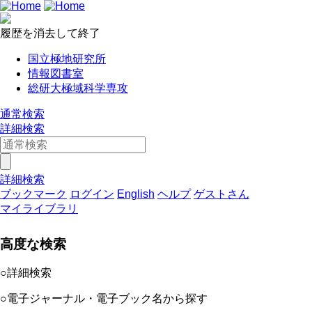
履歴を消去して終了
国立極地研究所
情報図書室
総研大極域科学専攻
通常検索
詳細検索
詳細検索
ブックマーク
ログイン
English
ヘルプ
ゲストさん
マイライブラリ
高度な検索
○詳細検索
○電子ジャーナル・電子ブック名から探す