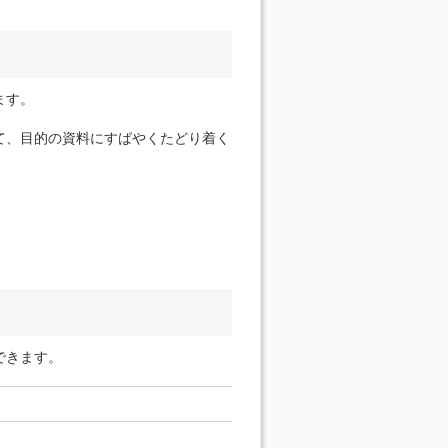
ます。
て、目的の資料にすばやくたどり着く
できます。
。